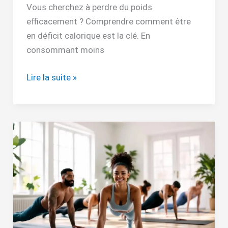
Vous cherchez à perdre du poids
efficacement ? Comprendre comment être
en déficit calorique est la clé. En
consommant moins
Lire la suite »
Les
meilleures
applications
de
pilates
gratuites