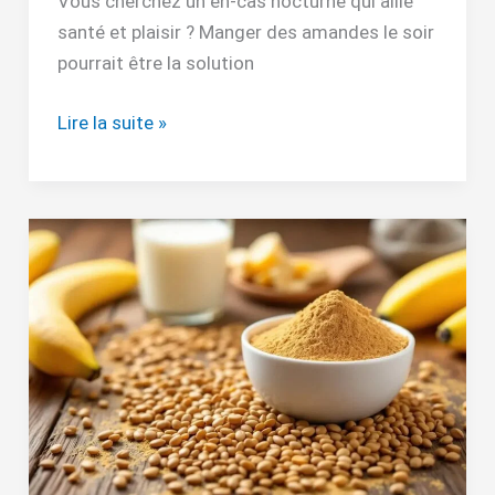
Vous cherchez un en-cas nocturne qui allie
santé et plaisir ? Manger des amandes le soir
pourrait être la solution
Lire la suite »
Combien
de
temps
pour
grossir
avec
fenugrec
?