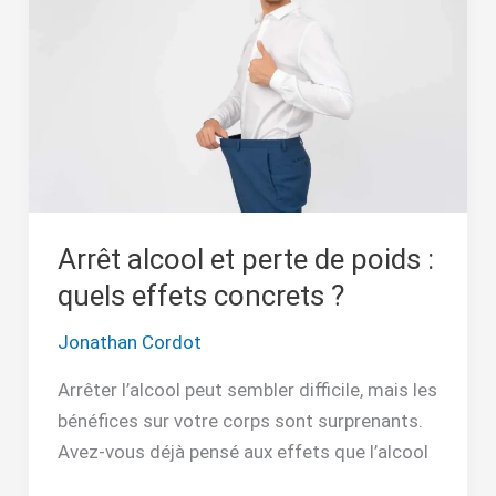
perte
de
poids
:
quels
effets
concrets
?
Arrêt alcool et perte de poids :
quels effets concrets ?
Jonathan Cordot
Arrêter l’alcool peut sembler difficile, mais les
bénéfices sur votre corps sont surprenants.
Avez-vous déjà pensé aux effets que l’alcool