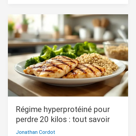
Régime
hyperprotéiné
pour
perdre
20
kilos
:
tout
savoir
Régime hyperprotéiné pour
perdre 20 kilos : tout savoir
Jonathan Cordot