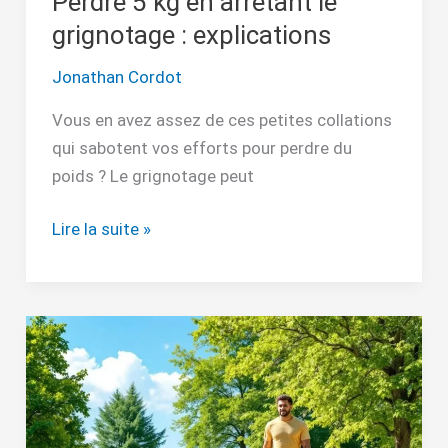
Perdre 5 kg en arrêtant le
grignotage : explications
Jonathan Cordot
Vous en avez assez de ces petites collations
qui sabotent vos efforts pour perdre du
poids ? Le grignotage peut
Lire la suite »
Combien
de
temps
faut-
il