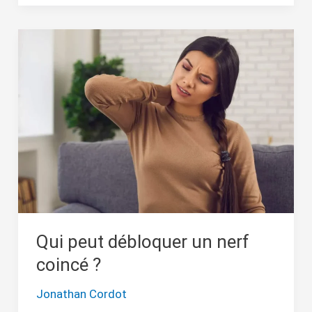
Qui
peut
débloquer
un
nerf
coincé
?
Qui peut débloquer un nerf
coincé ?
Jonathan Cordot