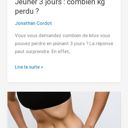
Jeûner 3 jours : combien kg
perdu ?
Jonathan Cordot
Vous vous demandez combien de kilos vous
pouvez perdre en jeûnant 3 jours ? La réponse
peut surprendre. En effet,
Lire la suite »
Combien
de
temps
pour
muscler