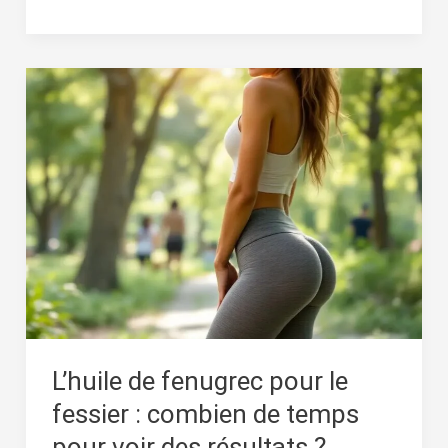
L’huile
de
fenugrec
pour
le
fessier
:
combien
de
temps
pour
L’huile de fenugrec pour le
voir
fessier : combien de temps
des
pour voir des résultats ?
résultats