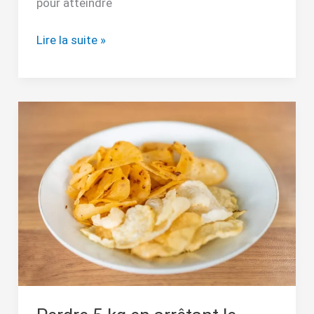
pour atteindre
Lire la suite »
Perdre
5
kg
en
arrêtant
le
grignotage
:
explications