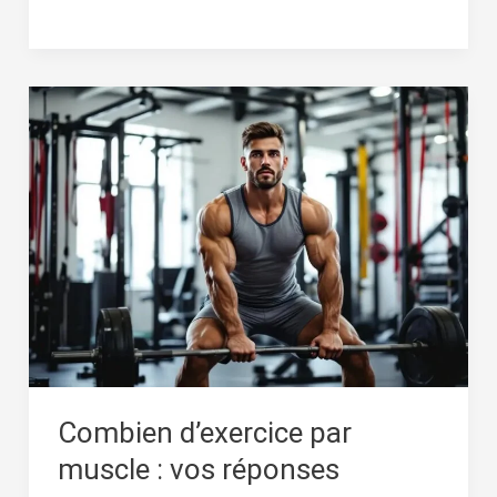
Combien
d’exercice
par
muscle
:
vos
réponses
Combien d’exercice par
muscle : vos réponses