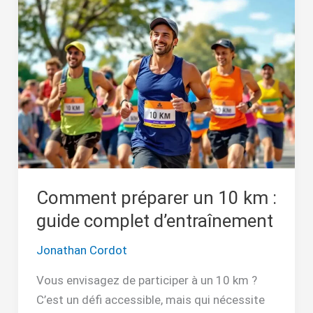
préparer
un
10
km
:
guide
complet
d’entraînement
Comment préparer un 10 km :
guide complet d’entraînement
Jonathan Cordot
Vous envisagez de participer à un 10 km ?
C’est un défi accessible, mais qui nécessite