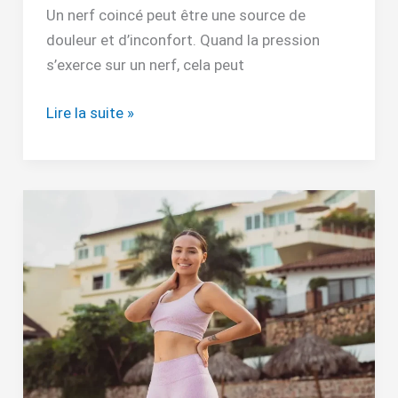
Un nerf coincé peut être une source de
douleur et d’inconfort. Quand la pression
s’exerce sur un nerf, cela peut
Lire la suite »
Quand
reprendre
le
sport
après
un
accouchement
?