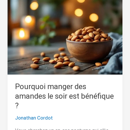
manger
des
amandes
le
soir
est
bénéfique
?
Pourquoi manger des
amandes le soir est bénéfique
?
Jonathan Cordot