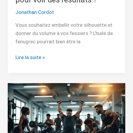
?
Jonathan Cordot
Vous souhaitez embellir votre silhouette et
donner du volume à vos fessiers ? L’huile de
fenugrec pourrait bien être la
Lire la suite »
Groupe
musculaire
à
travailler
ensemble
: