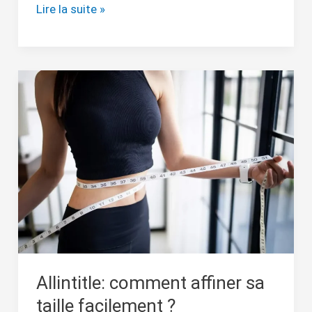
Lire la suite »
Allintitle:
comment
affiner
sa
taille
facilement
?
Allintitle: comment affiner sa
taille facilement ?