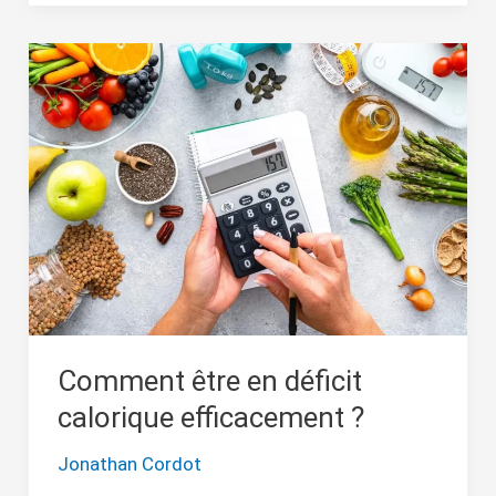
Comment
être
en
déficit
calorique
efficacement
?
Comment être en déficit
calorique efficacement ?
Jonathan Cordot