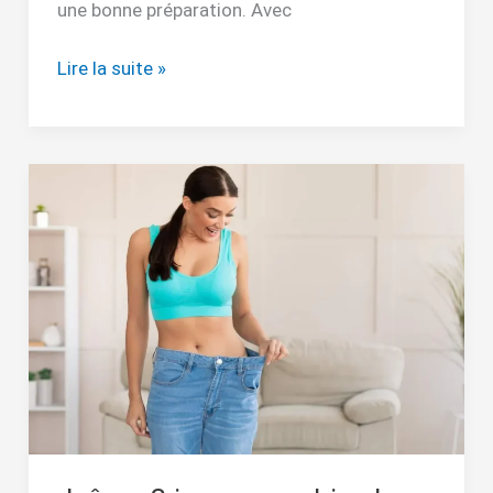
une bonne préparation. Avec
Lire la suite »
Jeûner
3
jours
:
combien
kg
perdu
?