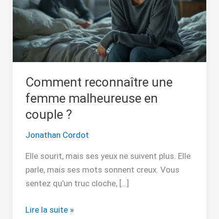
en
couple
?
Comment reconnaître une
femme malheureuse en
couple ?
Jonathan Cordot
Elle sourit, mais ses yeux ne suivent plus. Elle
parle, mais ses mots sonnent creux. Vous
sentez qu’un truc cloche, […]
Lire la suite »