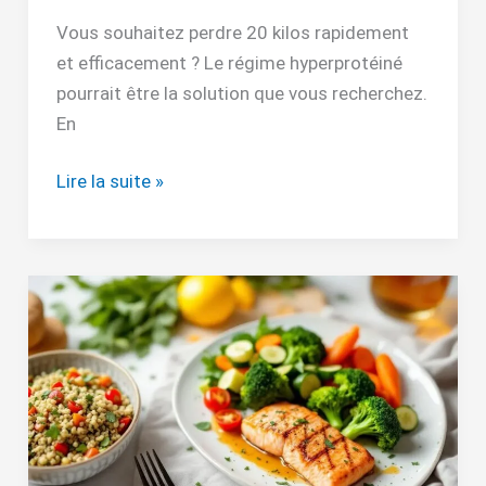
Vous souhaitez perdre 20 kilos rapidement
et efficacement ? Le régime hyperprotéiné
pourrait être la solution que vous recherchez.
En
Lire la suite »
Repas
pour
maigrir
le
soir
:
idées