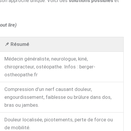
son approche unique. Voici des
solutions possibles
et
out lire)
📌 Résumé
Médecin généraliste, neurologue, kiné,
chiropracteur, ostéopathe. Infos : berger-
ostheopathe.fr
Compression d’un nerf causant douleur,
engourdissement, faiblesse ou brûlure dans dos,
bras ou jambes.
Douleur localisée, picotements, perte de force ou
de mobilité.