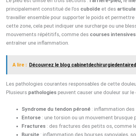
Le pied est divisé en trois sections :
l’arrière-pied,
le
mé
principalement constitué de l’os
cuboïde
et des
articula
travailler ensemble pour supporter le poids et permettre
cette zone, cela peut indiquer une surcharge ou une ble
mouvements répétitifs, comme des
courses intensives
entraîner une inflammation.
A lire :
Découvrez le blog cabinetdechirurgiedentaire
Les pathologies courantes responsables de cette doule
Plusieurs
pathologies
peuvent causer une douleur sur le c
Syndrome du tendon péroné
: inflammation des 
Entorse
: une torsion ou un mouvement brusque p
Fractures
: des fractures des petits os, comme l
Bursite
: inflammation des bourses synoviales, so