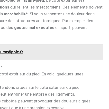
dio-pied
et
l’avant-pied.
Le côté extérieur est
tions
qui relient les métatarsiens. Ces éléments doivent
 la
marchabilité
. Si vous ressentez une douleur dans
ssure des structures anatomiques. Par exemple, des
ou des
gestes mal exécutés
en sport, peuvent
dumedipole.fr
ur
ôté extérieur du pied. En voici quelques-unes :
tendons situés sur le côté extérieur du pied.
eut entraîner une entorse des ligaments.
e cuboïde, peuvent provoquer des douleurs aiguës.
uvent due à une pression excessive.